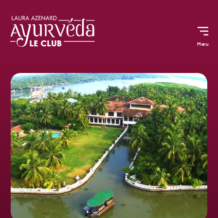
Menu
Ayurvéda,
le
club